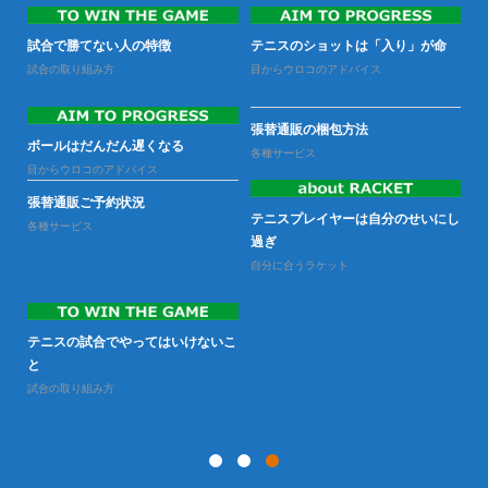
なる
試合で勝てない人の特徴
テニスのショットは「入り」が命
試
試合の取り組み方
目からウロコのアドバイス
試
張替通販の梱包方法
ラ
ボールはだんだん遅くなる
ー
各種サービス
の性
目からウロコのアドバイス
ラ
張替通販ご予約状況
テニスプレイヤーは自分のせいにし
各種サービス
過ぎ
自分に合うラケット
テニスの試合でやってはいけないこ
と
試合の取り組み方