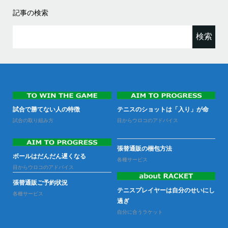
記事の検索
検
索:
なる
試合で勝てない人の特徴
テニスのショットは「入り」が命
試
試合の取り組み方
目からウロコのアドバイス
試
張替通販の梱包方法
ラ
ボールはだんだん遅くなる
ー
各種サービス
の性
目からウロコのアドバイス
ラ
張替通販ご予約状況
テニスプレイヤーは自分のせいにし
各種サービス
過ぎ
自分に合うラケット