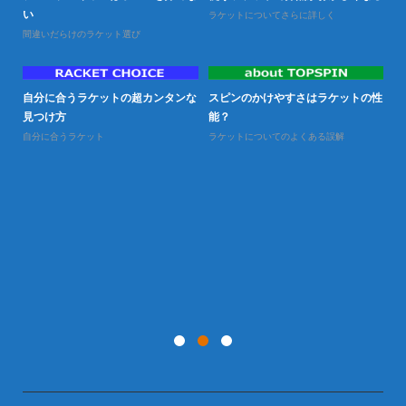
い
ラケットについてさらに詳しく
試
間違いだらけのラケット選び
せ
ボ
自分に合うラケットの超カンタンな
スピンのかけやすさはラケットの性
目
見つけ方
能？
張
自分に合うラケット
ラケットについてのよくある誤解
各
テ
と
試