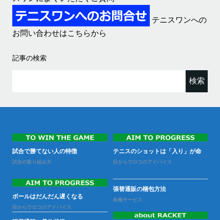
テニスワンへの
お問い合わせはこちらから
記事の検索
検
索:
なる
試合で勝てない人の特徴
テニスのショットは「入り」が命
試
試合の取り組み方
目からウロコのアドバイス
試
張替通販の梱包方法
ラ
ボールはだんだん遅くなる
ー
各種サービス
の性
目からウロコのアドバイス
ラ