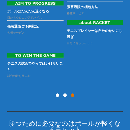
張替通販の梱包方法
ラ
ボールはだんだん遅くなる
ー
各種サービス
の性
目からウロコのアドバイス
ラ
張替通販ご予約状況
テニスプレイヤーは自分のせいにし
各種サービス
過ぎ
自分に合うラケット
テニスの試合でやってはいけないこ
と
試合の取り組み方
勝つために必要なのはボールが軽くな
るラケット