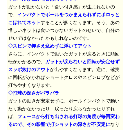
ガットが動かないと「食い付き感」が生まれないの
で、
インパクトでボールをつかまえられずにポロッと
こぼれてネット
することが多くなります。そう、あの
惜しいネットは食いつかないガットのせいで、自分の
せいではなかったかもしれないのです。
◇スピンで押さえ込めずに浮いてアウト
さらに、インパクトで動いたガットが戻るときに順回
転がかかるので、
ガットが戻らないと回転が安定せず
スッポ抜けのアウト
が出やすくなります。逆に、確実
に回転がかかればショートクロスやスピンロブなどが
打ちやすくなります。
◇打球の深さがバラバラ
ガットの動きが安定せずに、ボールインパクトで動い
たり動かなかったり、戻ったり戻らなかったりすれ
ば、
フェースから打ち出される打球の角度が毎回変わ
るので、その影響で打ショットの深さが不安定に
なり