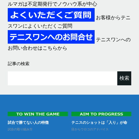
ルマガは不定期発行でノウハウ系が中心
お客様からテニ
スワンによくいただくご質問
テニスワンへの
お問い合わせはこちらから
記事の検索
検
索:
なる
試合で勝てない人の特徴
テニスのショットは「入り」が命
試
試合の取り組み方
目からウロコのアドバイス
試