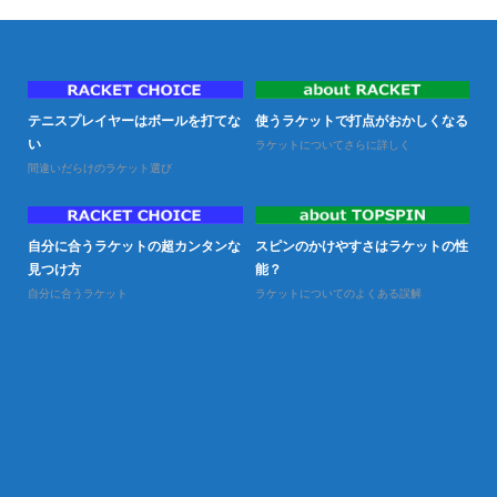
テニスプレイヤーはボールを打てな
使うラケットで打点がおかしくなる
試
い
ラケットについてさらに詳しく
試
間違いだらけのラケット選び
せ
ボ
自分に合うラケットの超カンタンな
スピンのかけやすさはラケットの性
目
見つけ方
能？
張
自分に合うラケット
ラケットについてのよくある誤解
各
テ
と
試